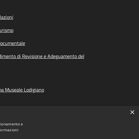
i
azioni
urismo
documentale
dimento di Revisione e Adeguamento del
ma Museale Lodigiano
×
nzionamento e
nformazioni