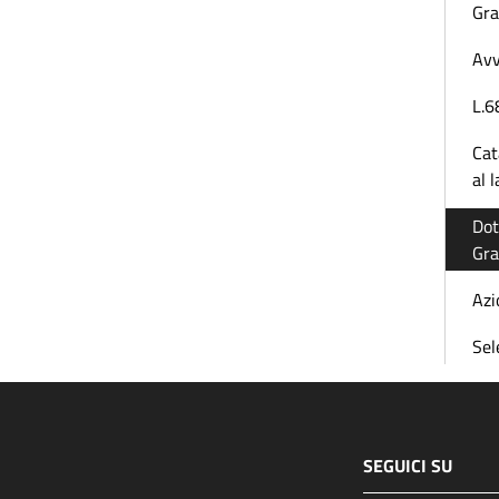
Gra
Avv
L.6
Cat
al 
Dot
Gra
Azi
Sel
SEGUICI SU