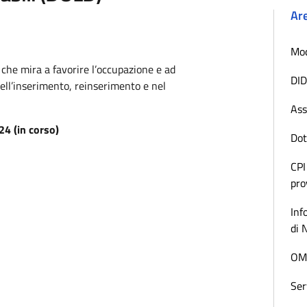
Ar
Mod
o che mira a favorire l’occupazione e ad
DID
ell’inserimento, reinserimento e nel
Ass
24 (in corso)
Dot
CPI
pro
Inf
di 
OML
Ser