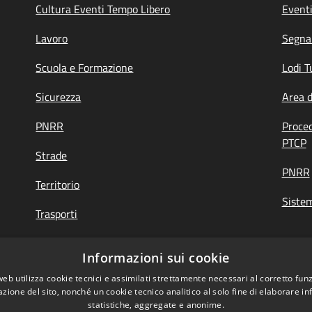
Cultura Eventi Tempo Libero
Event
Lavoro
Segnal
Scuola e Formazione
Lodi T
Sicurezza
Area 
PNRR
Proce
PTCP
Strade
PNRR
Territorio
Siste
Trasporti
Turismo
Informazioni sui cookie
web utilizza cookie tecnici e assimilati strettamente necessari al corretto fu
azione del sito, nonché un cookie tecnico analitico al solo fine di elaborare i
di Feedback
|
Obiettivi accessibilità
statistiche, aggregate e anonime.