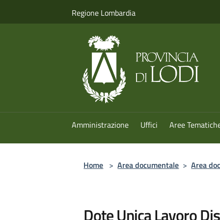
Salta al contenuto principale
Regione Lombardia
Amministrazione
Uffici
Aree Tematich
Home
>
Area documentale
>
Area doc
Dote Unica Lavoro Dis