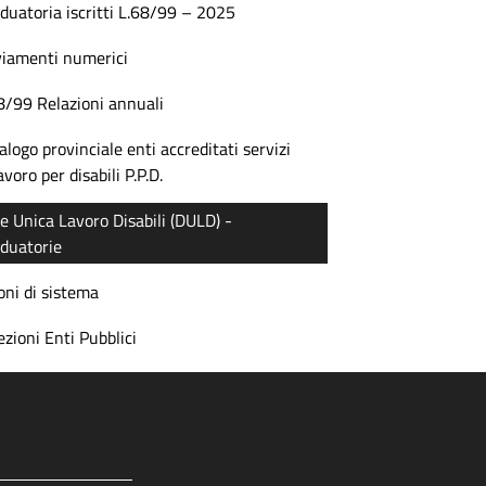
duatoria iscritti L.68/99 – 2025
iamenti numerici
8/99 Relazioni annuali
alogo provinciale enti accreditati servizi
lavoro per disabili P.P.D.
e Unica Lavoro Disabili (DULD) -
duatorie
oni di sistema
ezioni Enti Pubblici