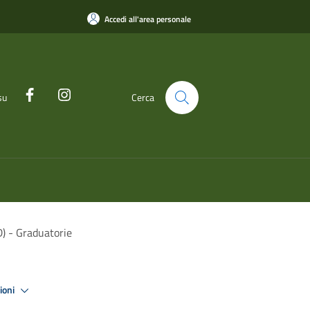
Accedi all'area personale
su
Cerca
D) - Graduatorie
zioni