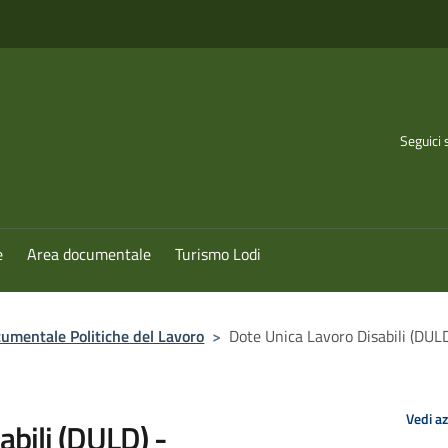
Seguici 
e
Area documentale
Turismo Lodi
umentale Politiche del Lavoro
>
Dote Unica Lavoro Disabili (DUL
Vedi a
abili (DULD) -