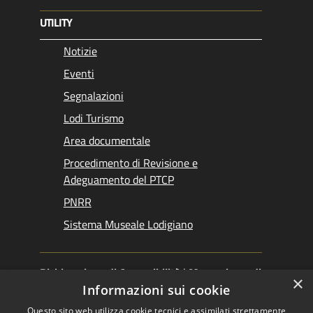
UTILITY
Notizie
Eventi
Segnalazioni
Lodi Turismo
Area documentale
Procedimento di Revisione e
Adeguamento del PTCP
PNRR
Sistema Museale Lodigiano
Dichiarazione di Accessibilità
|
Meccanismo di
×
Feedback
|
Obiettivi accessibilità
Informazioni sui cookie
Questo sito web utilizza cookie tecnici e assimilati strettamente