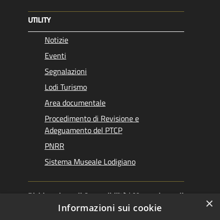
UTILITY
Notizie
Eventi
Segnalazioni
Lodi Turismo
Area documentale
Procedimento di Revisione e
Adeguamento del PTCP
PNRR
Sistema Museale Lodigiano
Dichiarazione di Accessibilità
|
Meccanismo di
×
Feedback
|
Obiettivi accessibilità
Informazioni sui cookie