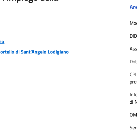
Ar
Mod
DID
no
Ass
ortello di Sant’Angelo Lodigiano
Dot
CPI
pro
Inf
di 
OML
Ser