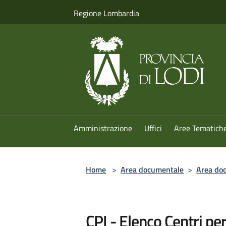
Salta al contenuto principale
Regione Lombardia
Amministrazione
Uffici
Aree Tematich
Home
>
Area documentale
>
Area doc
CPI - Elenco Centri per