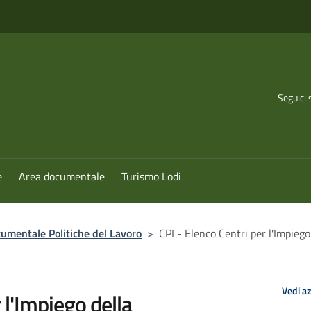
Seguici 
e
Area documentale
Turismo Lodi
umentale Politiche del Lavoro
>
CPI - Elenco Centri per l'Impiego
Vedi a
 l'Impiego della