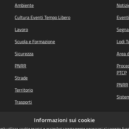
Ambiente
Notizi
Cultura Eventi Tempo Libero
Event
Lavoro
Segnal
Scuola e Formazione
Lodi T
Sicurezza
Area 
PNRR
Proce
PTCP
Strade
PNRR
Territorio
Siste
Trasporti
Turismo
Informazioni sui cookie
web utilizza cookie tecnici e assimilati strettamente necessari al corretto fu