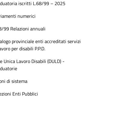
duatoria iscritti L.68/99 – 2025
iamenti numerici
8/99 Relazioni annuali
alogo provinciale enti accreditati servizi
lavoro per disabili P.P.D.
e Unica Lavoro Disabili (DULD) -
duatorie
oni di sistema
ezioni Enti Pubblici