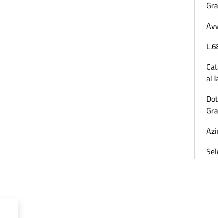
Gra
Avv
L.6
Cat
al 
Dot
Gra
Azi
Sel