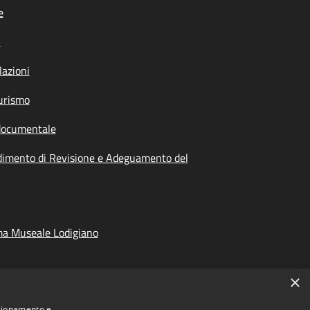
e
i
azioni
urismo
documentale
dimento di Revisione e Adeguamento del
ma Museale Lodigiano
×
nzionamento e