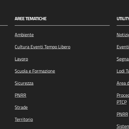
AREE TEMATICHE
UTILIT
Ambiente
Notizi
Cultura Eventi Tempo Libero
Event
Lavoro
Segnal
Scuola e Formazione
Lodi T
Sicurezza
Area 
PNRR
Proce
PTCP
Strade
PNRR
Territorio
Siste