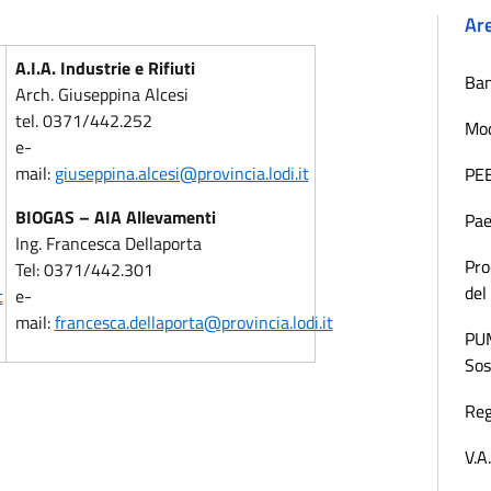
Ar
A.I.A. Industrie e Rifiuti
Ban
Arch. Giuseppina Alcesi
tel. 0371/442.252
Mod
e-
mail:
giuseppina.alcesi@provincia.lodi.it
PE
BIOGAS – AIA Allevamenti
Pae
Ing. Francesca Dellaporta
Pro
Tel: 0371/442.301
del
t
e-
mail:
francesca.dellaporta@provincia.lodi.it
PUM
Sos
Reg
V.A