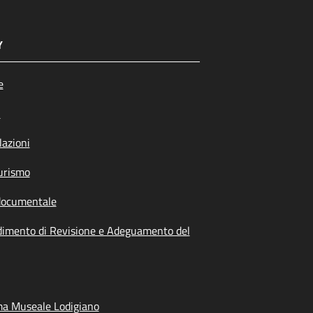
Y
e
i
azioni
urismo
documentale
dimento di Revisione e Adeguamento del
ma Museale Lodigiano