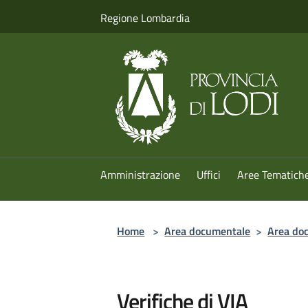
Salta al contenuto principale
Regione Lombardia
Amministrazione
Uffici
Aree Tematich
Home
>
Area documentale
>
Area doc
Verifiche di VIA