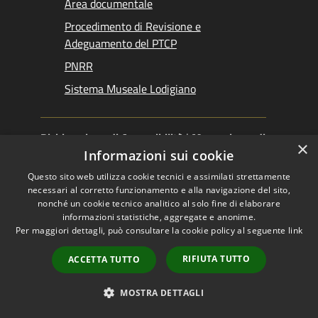
Area documentale
Procedimento di Revisione e
Adeguamento del PTCP
PNRR
Sistema Museale Lodigiano
Dichiarazione di Accessibilità
|
Meccanismo di
×
Feedback
|
Obiettivi accessibilità
Informazioni sui cookie
Questo sito web utilizza cookie tecnici e assimilati strettamente
necessari al corretto funzionamento e alla navigazione del sito,
nonché un cookie tecnico analitico al solo fine di elaborare
informazioni statistiche, aggregate e anonime.
RSS
Copyright © 2026 •
Per maggiori dettagli, può consultare la cookie policy al seguente
link
Accessibilità
Provincia di Lodi •
Privacy
Powered by
RIFIUTA TUTTO
ACCETTA TUTTO
Cookie
Municipium
•
Mappa del sito
Accesso redazione
MOSTRA DETTAGLI