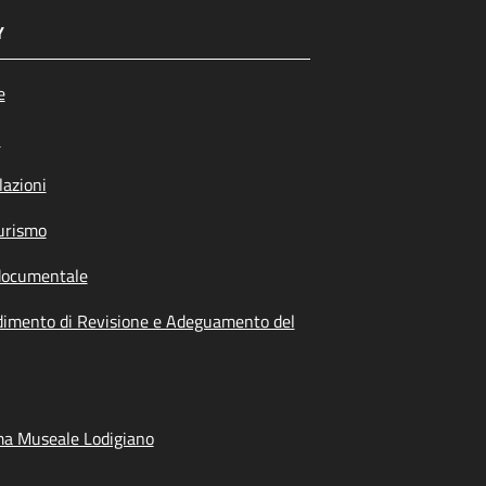
Y
e
i
azioni
urismo
documentale
dimento di Revisione e Adeguamento del
ma Museale Lodigiano