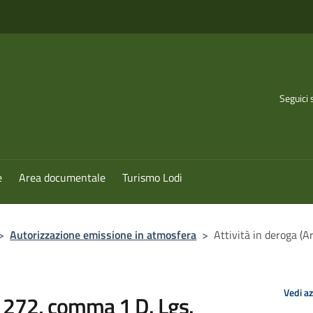
Seguici 
e
Area documentale
Turismo Lodi
>
Autorizzazione emissione in atmosfera
>
Attività in deroga (
Vedi a
t. 272, comma 1 D. Lgs.