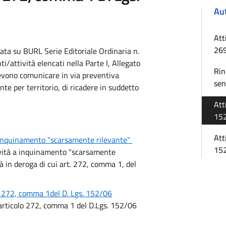
Au
Att
269
ata su BURL Serie Editoriale Ordinaria n.
i/attività elencati nella Parte I, Allegato
Rin
devono comunicare in via preventiva
sen
nte per territorio, di ricadere in suddetto
Att
15
Att
 inquinamento "scarsamente rilevante"
15
ività a inquinamento "scarsamente
ità in deroga di cui art. 272, comma 1, del
olo 272, comma 1del D. Lgs. 152/06
l'articolo 272, comma 1 del D.Lgs. 152/06