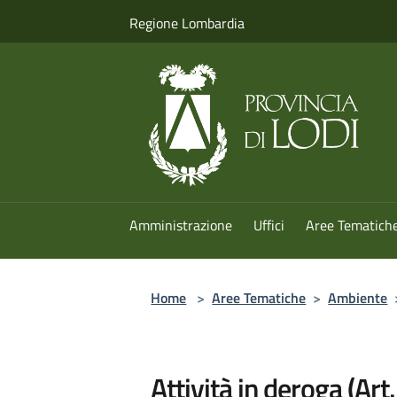
Salta al contenuto principale
Regione Lombardia
Amministrazione
Uffici
Aree Tematich
Home
>
Aree Tematiche
>
Ambiente
Attività in deroga (Ar