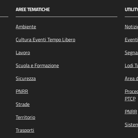
AREE TEMATICHE
UTILIT
Ambiente
Notizi
Cultura Eventi Tempo Libero
Event
Lavoro
Segnal
Scuola e Formazione
Lodi T
Sicurezza
Area 
PNRR
Proce
PTCP
Strade
PNRR
Territorio
Siste
Trasporti