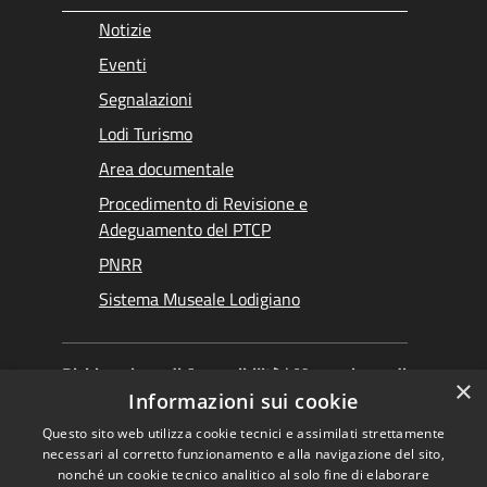
Notizie
Eventi
Segnalazioni
Lodi Turismo
Area documentale
Procedimento di Revisione e
Adeguamento del PTCP
PNRR
Sistema Museale Lodigiano
Dichiarazione di Accessibilità
|
Meccanismo di
×
Feedback
|
Obiettivi accessibilità
Informazioni sui cookie
Questo sito web utilizza cookie tecnici e assimilati strettamente
necessari al corretto funzionamento e alla navigazione del sito,
nonché un cookie tecnico analitico al solo fine di elaborare