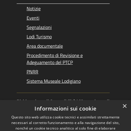
Notizie
Eventi
Segnalazioni
Lodi Turismo
Area documentale
Procedimento di Revisione e
Adeguamento del PTCP
PNRR
Sistema Museale Lodigiano
Dichiarazione di Accessibilità
|
Meccanismo di
×
Feedback
|
Obiettivi accessibilità
Informazioni sui cookie
Questo sito web utilizza cookie tecnici e assimilati strettamente
necessari al corretto funzionamento e alla navigazione del sito,
nonché un cookie tecnico analitico al solo fine di elaborare