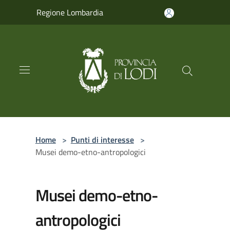
Salta al contenuto principale
Regione Lombardia
Home
>
Punti di interesse
>
Musei demo-etno-antropologici
Musei demo-etno-
antropologici