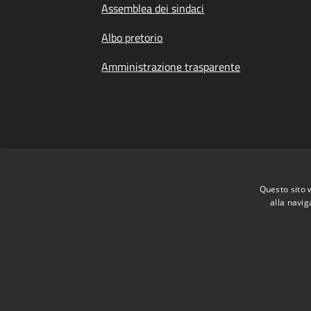
Assemblea dei sindaci
Albo pretorio
Amministrazione trasparente
Questo sito 
alla navig
Dichiarazione di Accessibilità
|
Meccanismo 
RSS
Accessibilità
Privacy
Cookie