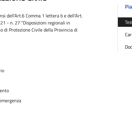
Pia
si dell’Art.6 Comma 1 lettera b e dell’Art.
Tes
1 - n. 27 “Disposizioni regionali in
no di Protezione Civile della Provincia di
Car
Doc
rio
vento
i emergenza