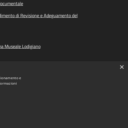
documentale
dimento di Revisione e Adeguamento del
ma Museale Lodigiano
×
nzionamento e
nformazioni
Municipium
Accesso
ncia di Lodi • Powered by
•
redazione