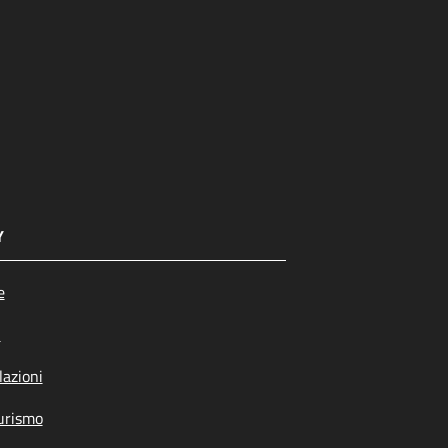
Y
e
i
azioni
urismo