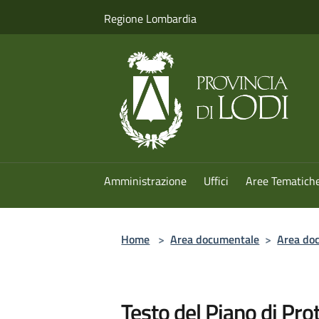
Salta al contenuto principale
Regione Lombardia
Amministrazione
Uffici
Aree Tematich
Home
>
Area documentale
>
Area doc
Testo del Piano di Pro