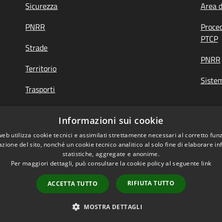
Sicurezza
Area 
PNRR
Proce
PTCP
Strade
PNRR
Territorio
Siste
Trasporti
Turismo
Informazioni sui cookie
web utilizza cookie tecnici e assimilati strettamente necessari al corretto fu
azione del sito, nonché un cookie tecnico analitico al solo fine di elaborare i
di Feedback
|
Obiettivi accessibilità
statistiche, aggregate e anonime.
Per maggiori dettagli, può consultare la cookie policy al seguente
link
RIFIUTA TUTTO
ACCETTA TUTTO
Mappa del sito
Copyright © 2026 • Provi
MOSTRA DETTAGLI