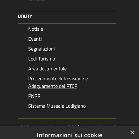
UTILITY
Notizie
Eventi
Segnalazioni
Lodi Turismo
Area documentale
Procedimento di Revisione e
Adeguamento del PTCP
PNRR
Sistema Museale Lodigiano
Dichiarazione di Accessibilità
|
Meccanismo di
×
Feedback
|
Obiettivi accessibilità
Informazioni sui cookie