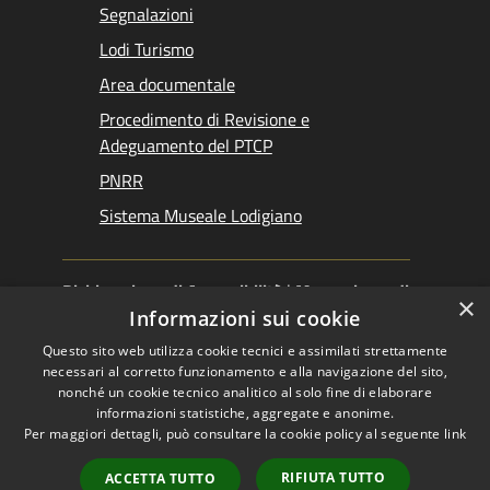
Segnalazioni
Lodi Turismo
Area documentale
Procedimento di Revisione e
Adeguamento del PTCP
PNRR
Sistema Museale Lodigiano
Dichiarazione di Accessibilità
|
Meccanismo di
×
Feedback
|
Obiettivi accessibilità
Informazioni sui cookie
Questo sito web utilizza cookie tecnici e assimilati strettamente
necessari al corretto funzionamento e alla navigazione del sito,
nonché un cookie tecnico analitico al solo fine di elaborare
informazioni statistiche, aggregate e anonime.
RSS
Copyright © 2026 •
Per maggiori dettagli, può consultare la cookie policy al seguente
link
Accessibilità
Provincia di Lodi •
Privacy
Powered by
RIFIUTA TUTTO
ACCETTA TUTTO