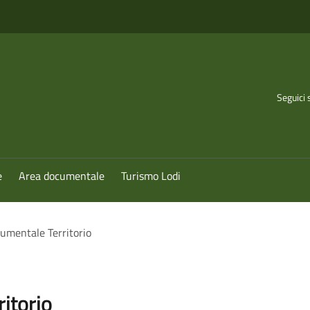
Seguici 
e
Area documentale
Turismo Lodi
umentale Territorio
itorio