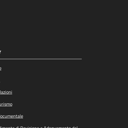
Y
e
i
azioni
urismo
documentale