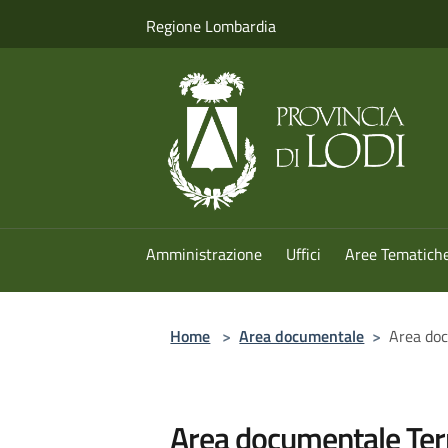
Salta al contenuto principale
Regione Lombardia
Amministrazione
Uffici
Aree Tematich
Home
>
Area documentale
>
Area doc
Area documentale Terr