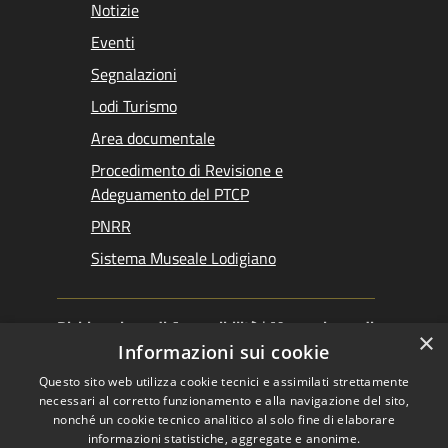
Notizie
Eventi
Segnalazioni
Lodi Turismo
Area documentale
Procedimento di Revisione e
Adeguamento del PTCP
PNRR
Sistema Museale Lodigiano
Dichiarazione di Accessibilità
|
Meccanismo di
×
Feedback
|
Obiettivi accessibilità
Informazioni sui cookie
Questo sito web utilizza cookie tecnici e assimilati strettamente
necessari al corretto funzionamento e alla navigazione del sito,
nonché un cookie tecnico analitico al solo fine di elaborare
informazioni statistiche, aggregate e anonime.
RSS
Copyright © 2026 •