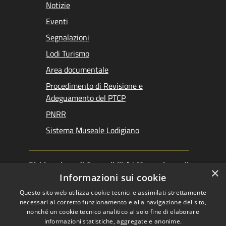
Notizie
Eventi
Segnalazioni
Lodi Turismo
Area documentale
Procedimento di Revisione e
Adeguamento del PTCP
PNRR
Sistema Museale Lodigiano
Dichiarazione di Accessibilità
|
Meccanismo di
×
Feedback
|
Obiettivi accessibilità
Informazioni sui cookie
Questo sito web utilizza cookie tecnici e assimilati strettamente
necessari al corretto funzionamento e alla navigazione del sito,
nonché un cookie tecnico analitico al solo fine di elaborare
informazioni statistiche, aggregate e anonime.
RSS
Copyright © 2026 •