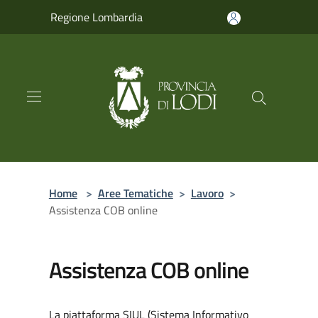
Salta al contenuto principale
Regione Lombardia
Home
>
Aree Tematiche
>
Lavoro
>
Assistenza COB online
Assistenza COB online
La piattaforma SIUL (Sistema Informativo