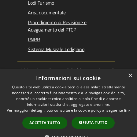
Lodi Turismo
Area documentale
Procedimento di Revisione e
Adeguamento del PTCP
PNRR
Sistema Museale Lodigiano
Dichiarazione di Accessibilità
|
Meccanismo di
×
Feedback
|
Obiettivi accessibilità
Informazioni sui cookie
Questo sito web utilizza cookie tecnici e assimilati strettamente
necessari al corretto funzionamento e alla navigazione del sito,
nonché un cookie tecnico analitico al solo fine di elaborare
informazioni statistiche, aggregate e anonime.
RSS
Copyright © 2026 •
Per maggiori dettagli, può consultare la cookie policy al seguente
link
Accessibilità
Provincia di Lodi •
Privacy
Powered by
RIFIUTA TUTTO
ACCETTA TUTTO
Cookie
Municipium
•
Mappa del sito
Accesso redazione