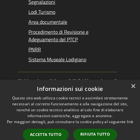
Segnalazioni
Lodi Turismo
Area documentale
Procedimento di Revisione e
Adeguamento del PTCP
PNRR
Sistema Museale Lodigiano
Dichiarazione di Accessibilità
|
Meccanismo di
×
Feedback
|
Obiettivi accessibilità
Informazioni sui cookie
Questo sito web utilizza cookie tecnici e assimilati strettamente
necessari al corretto funzionamento e alla navigazione del sito,
nonché un cookie tecnico analitico al solo fine di elaborare
informazioni statistiche, aggregate e anonime.
RSS
Copyright © 2026 •
Per maggiori dettagli, può consultare la cookie policy al seguente
link
Accessibilità
Provincia di Lodi •
Privacy
Powered by
RIFIUTA TUTTO
ACCETTA TUTTO