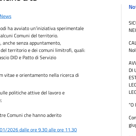
Not
 News
SI
 Lodi ha avviato un’iniziativa sperimentale
NEI
 alcuni Comuni del territorio.
ire, anche senza appuntamento,
CA
 del territorio e dei comuni limitrofi, quali:
Nol
lascio DID e Patto di Servizio
AV
DI
m vitae e orientamento nella ricerca di
EST
LEG
LE
sulle politiche attive del lavoro e
;
“O 
i tre Comuni che hanno aderito
Con
giu
01/2026 dalle ore 9.30 alle ore 11.30