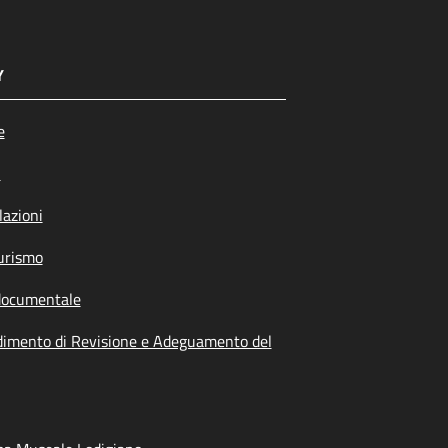
Y
e
i
azioni
urismo
documentale
dimento di Revisione e Adeguamento del