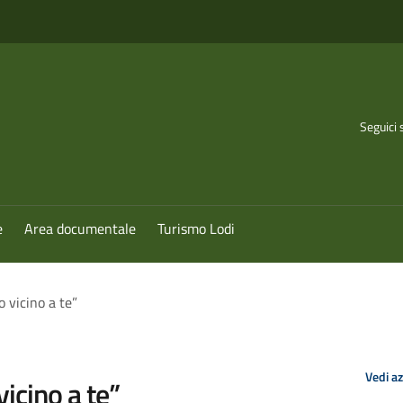
Seguici 
e
Area documentale
Turismo Lodi
o vicino a te”
Vedi a
vicino a te”