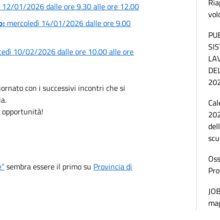
Ria
 12/01/2026 dalle ore 9.30 alle ore 12.00
vol
o:
mercoledì 14/01/2026 dalle ore 9.00
PU
SI
tedì 10/02
/2026 dalle ore 10.00 alle ore
LA
DE
20
ornato con i successivi incontri che si
ia.
Cal
 opportunità!
202
del
scu
Oss
e”
sembra essere il primo su
Provincia di
Pro
JOB
ma