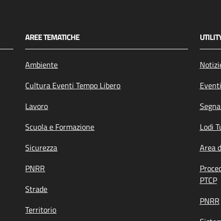
AREE TEMATICHE
UTILIT
Ambiente
Notizi
Cultura Eventi Tempo Libero
Event
Lavoro
Segnal
Scuola e Formazione
Lodi T
Sicurezza
Area 
PNRR
Proce
PTCP
Strade
PNRR
Territorio