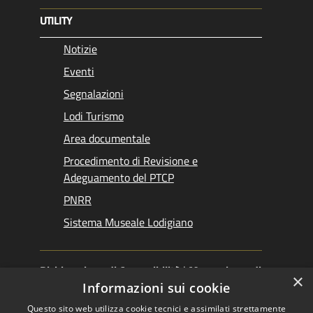
UTILITY
Notizie
Eventi
Segnalazioni
Lodi Turismo
Area documentale
Procedimento di Revisione e
Adeguamento del PTCP
PNRR
Sistema Museale Lodigiano
Dichiarazione di Accessibilità
|
Meccanismo di
×
Feedback
|
Obiettivi accessibilità
Informazioni sui cookie
Questo sito web utilizza cookie tecnici e assimilati strettamente