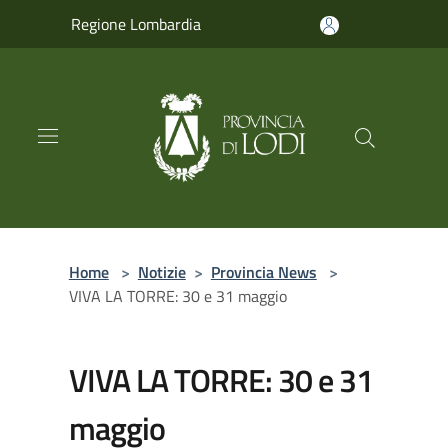
Salta al contenuto principale
Regione Lombardia
Home
>
Notizie
>
Provincia News
>
VIVA LA TORRE: 30 e 31 maggio
VIVA LA TORRE: 30 e 31
maggio